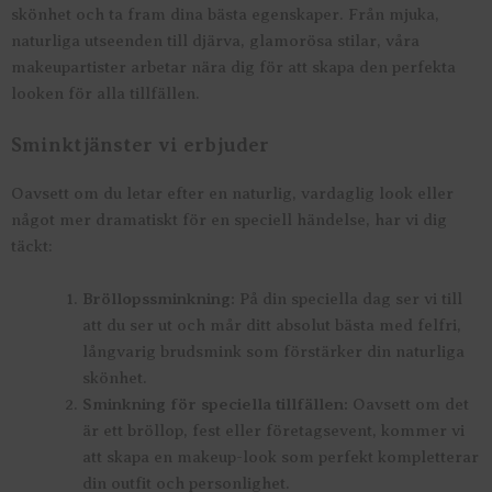
skönhet och ta fram dina bästa egenskaper. Från mjuka,
naturliga utseenden till djärva, glamorösa stilar, våra
makeupartister arbetar nära dig för att skapa den perfekta
looken för alla tillfällen.
Sminktjänster vi erbjuder
Oavsett om du letar efter en naturlig, vardaglig look eller
något mer dramatiskt för en speciell händelse, har vi dig
täckt:
Bröllopssminkning:
På din speciella dag ser vi till
att du ser ut och mår ditt absolut bästa med felfri,
långvarig brudsmink som förstärker din naturliga
skönhet.
Sminkning för speciella tillfällen:
Oavsett om det
är ett bröllop, fest eller företagsevent, kommer vi
att skapa en makeup-look som perfekt kompletterar
din outfit och personlighet.