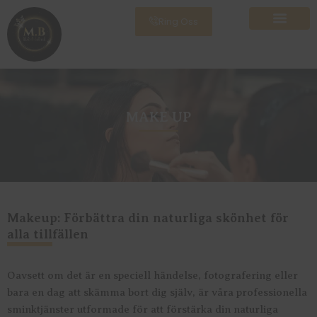
Hoppa
Ring Oss
till
innehåll
MAKE UP
Makeup: Förbättra din naturliga skönhet för
alla tillfällen
Oavsett om det är en speciell händelse, fotografering eller
bara en dag att skämma bort dig själv, är våra professionella
sminktjänster utformade för att förstärka din naturliga