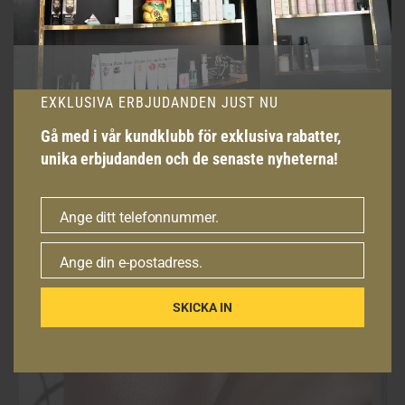
Eftervård & Resultat
Efter din makeupsession kommer du att lämna med en
perfekt, långvarig look som är perfekt för foton och
EXKLUSIVA ERBJUDANDEN JUST NU
personliga evenemang. Vi ger tips på hur du underhåller
din makeup hela dagen eller natten, så att din look håller
Gå med i vår kundklubb för exklusiva rabatter,
sig fräsch och vacker i timmar.
unika erbjudanden och de senaste nyheterna!
Ange ditt telefonnummer.
Telefonnummer
Ange din e-postadress.
E-
post
SKICKA IN